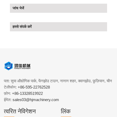
जांच भेजें
हमसे संपर्क करें
पता: सुया औद्योगिक पार्क, फेंगझोउ टाउन, नानान शहर, क्वानझोउ, फ़ुज़ियान, चीन
टेलीफोन:
+86-595-22762528
फ़ोन:
+86-13328519922
ईमेल:
sales03@hjmachinery.com
त्वरित नेविगेशन
लिंक