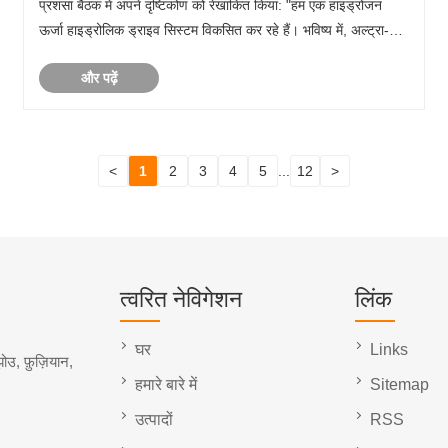
प्रशंसा बैठक में अपने दृष्टिकोण को रेखांकित किया: "हम एक हाइड्रोजन
ऊर्जा हाइड्रोलिक ड्राइव सिस्टम विकसित कर रहे हैं। भविष्य में, अल्ट्रा-
कोल्ड मॉडल शून्य-उत्सर्जन ......
और पढ़ें
<
1
2
3
4
5
...
12
>
त्वरित नेविगेशन
लिंक
घर
Links
ोउ, फ़ुज़ियान,
हमारे बारे में
Sitemap
उत्पादों
RSS