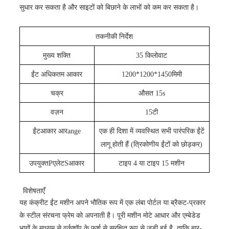
सुधार कर सकता है और साइटों को बिछाने के लाभों को कम कर सकता है।
तकनीकी निर्देश
मुख्य शक्ति
35 किलोवाट
ईंट अधिकतम आकार
1200*1200*1450मिमी
चक्र
औसत 15s
वज़न
15टी
ईंट
आकार आर
ange
एक ही दिशा में व्यवस्थित सभी पारंपरिक ईंटें
लागू होती हैं (त्रिकोणीय ईंटों को छोड़कर)
उपयुक्त
P
एलेट
S
आकार
टाइप 4 या टाइप 15 मशीन
विशेषताएँ
यह कंक्रीट ईंट मशीन अपने भौतिक रूप में एक लंबा पोर्टल या ब्रैकट-प्रकार
के स्टील संरचना फ्रेम को अपनाती है। पूरी मशीन मोटे आधार और एम्बेडेड
भागों के माध्यम से वर्कशॉप के फर्श से सुरक्षित रूप से जुड़ी हुई है, ताकि बार-