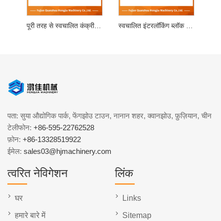
पूरी तरह से स्वचालित कंक्रीट ब्लॉक मशीन
स्वचालित इंटरलॉकिंग ब्लॉक बनाने की मशीन
पता: सुया औद्योगिक पार्क, फेंगझोउ टाउन, नानान शहर, क्वानझोउ, फ़ुज़ियान, चीन
टेलीफोन:
+86-595-22762528
फ़ोन:
+86-13328519922
ईमेल:
sales03@hjmachinery.com
त्वरित नेविगेशन
लिंक
घर
Links
हमारे बारे में
Sitemap