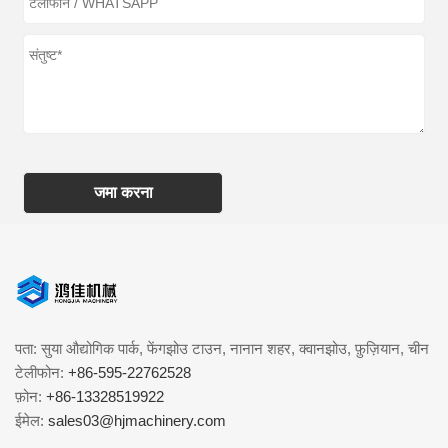
जमा करना
पता: सुया औद्योगिक पार्क, फेंगझोउ टाउन, नानान शहर, क्वानझोउ, फ़ुज़ियान, चीन
टेलीफोन:
+86-595-22762528
फ़ोन:
+86-13328519922
ईमेल:
sales03@hjmachinery.com