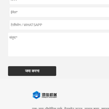
जमा करना
पता: सुया औद्योगिक पार्क, फेंगझोउ टाउन, नानान शहर, क्वानझ