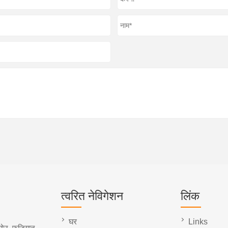
त्वरित नेविगेशन
लिंक
घर
Links
ोउ, फ़ुज़ियान,