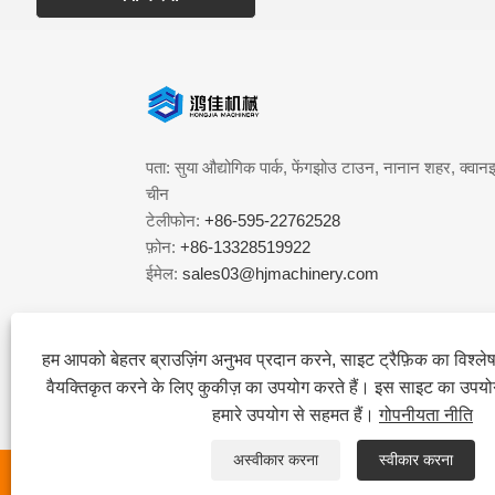
पता: सुया औद्योगिक पार्क, फेंगझोउ टाउन, नानान शहर, क्वानझ
चीन
टेलीफोन:
+86-595-22762528
फ़ोन:
+86-13328519922
ईमेल:
sales03@hjmachinery.com
हम आपको बेहतर ब्राउज़िंग अनुभव प्रदान करने, साइट ट्रैफ़िक का विश्ल
वैयक्तिकृत करने के लिए कुकीज़ का उपयोग करते हैं। इस साइट का उपय
हमारे उपयोग से सहमत हैं।
गोपनीयता नीति
अस्वीकार करना
स्वीकार करना
कॉपीराइट © 2024 फ़ुज़ियान क्वानझोउ होंगजिया मशीनरी कं, लिमि