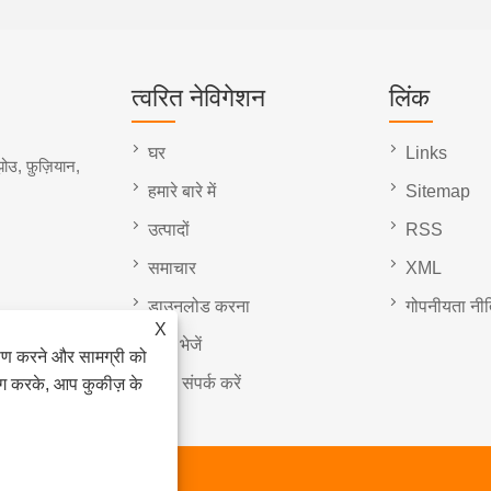
त्वरित नेविगेशन
लिंक
घर
Links
ोउ, फ़ुज़ियान,
हमारे बारे में
Sitemap
उत्पादों
RSS
समाचार
XML
डाउनलोड करना
गोपनीयता नी
X
जांच भेजें
ेषण करने और सामग्री को
हमसे संपर्क करें
ोग करके, आप कुकीज़ के
टेड सर्वाधिकार सुरक्षित।