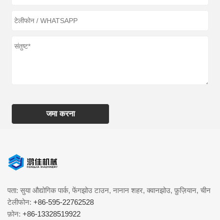
जमा करना
पता: सुया औद्योगिक पार्क, फेंगझोउ टाउन, नानान शहर, क्वानझोउ, फ़ुज़ियान, चीन
टेलीफोन:
+86-595-22762528
फ़ोन:
+86-13328519922