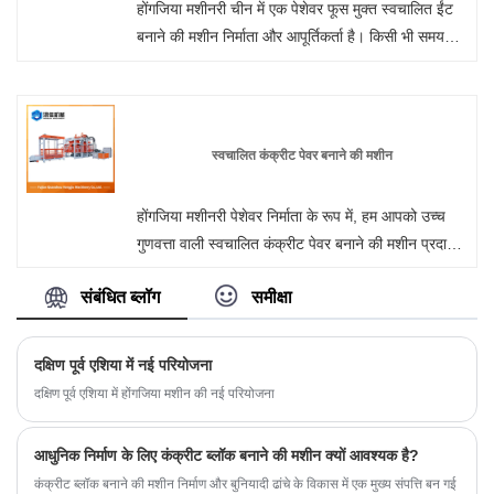
होंगजिया मशीनरी चीन में एक पेशेवर फूस मुक्त स्वचालित ईंट
बनाने की मशीन निर्माता और आपूर्तिकर्ता है। किसी भी समय
हमारे कारखाने से थोक या अनुकूलित फूस मुक्त स्वचालित ईंट
बनाने की मशीन में आपका स्वागत है। हम आपको अपने उत्पादों
के लिए फ़ैक्टरी छूट मूल्य प्रदान करेंगे। होंगजिया मशीनरी चीन
में दीवार पैनल मशीन निर्माता और आपूर्तिकर्ता है।
स्वचालित कंक्रीट पेवर बनाने की मशीन
होंगजिया मशीनरी पेशेवर निर्माता के रूप में, हम आपको उच्च
गुणवत्ता वाली स्वचालित कंक्रीट पेवर बनाने की मशीन प्रदान
करना चाहते हैं। और हम आपको सर्वोत्तम बिक्री उपरांत सेवा
संबंधित ब्लॉग
समीक्षा
और समय पर डिलीवरी प्रदान करेंगे। सर्वो मोटर कंपन का
उपयोग करने का लाभ: सर्वो मोटर्स के उपयोग के माध्यम से,
मशीन चक्र को सुचारू किया जाता है जिसके परिणामस्वरूप
दक्षिण पूर्व एशिया में नई परियोजना
उच्च गुणवत्ता वाले कंक्रीट उत्पादों का उत्पादन होता है। उतना
दक्षिण पूर्व एशिया में होंगजिया मशीन की नई परियोजना
ही महत्वपूर्ण, यह मशीन और मोल्ड भागों का जीवन बढ़ाता है।
यह बुल गियर के त्वरण और मंदी को सटीक रूप से नियंत्रित
आधुनिक निर्माण के लिए कंक्रीट ब्लॉक बनाने की मशीन क्यों आवश्यक है?
करता है, मशीन घटकों पर बल को कम करके मशीन भागों के
कंक्रीट ब्लॉक बनाने की मशीन निर्माण और बुनियादी ढांचे के विकास में एक मुख्य संपत्ति बन गई
जीवन को अधिकतम करता है।