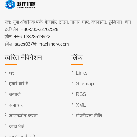
पता: सुया औद्योगिक पार्क, फेंगझोउ टाउन, नानान शहर, क्वानझोउ, फ़ुज़ियान, चीन
टेलीफोन:
+86-595-22762528
फ़ोन:
+86-13328519922
ईमेल:
sales03@hjmachinery.com
त्वरित नेविगेशन
लिंक
घर
Links
हमारे बारे में
Sitemap
उत्पादों
RSS
समाचार
XML
डाउनलोड करना
गोपनीयता नीति
जांच भेजें