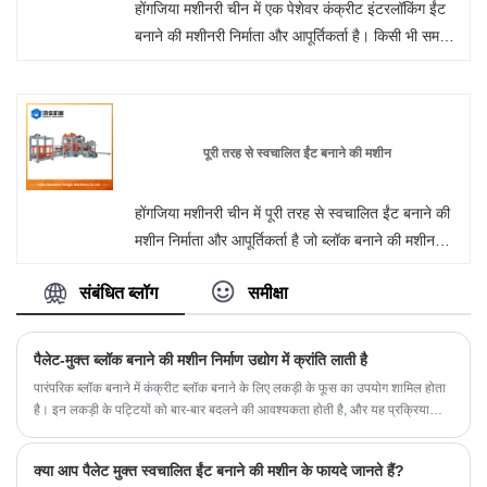
होंगजिया मशीनरी चीन में एक पेशेवर कंक्रीट इंटरलॉकिंग ईंट
बनाने की मशीनरी निर्माता और आपूर्तिकर्ता है। किसी भी समय
हमारे कारखाने से थोक या अनुकूलित फूस मुक्त स्वचालित ईंट
बनाने की मशीन में आपका स्वागत है। हम आपको अपने उत्पादों
के लिए फ़ैक्टरी छूट मूल्य प्रदान करेंगे। होंगजिया मशीनरी चीन
में दीवार पैनल मशीन निर्माता और आपूर्तिकर्ता है।
पूरी तरह से स्वचालित ईंट बनाने की मशीन
होंगजिया मशीनरी चीन में पूरी तरह से स्वचालित ईंट बनाने की
मशीन निर्माता और आपूर्तिकर्ता है जो ब्लॉक बनाने की मशीन
थोक कर सकती है, हम आपके लिए पेशेवर सेवा और बेहतर
संबंधित ब्लॉग
समीक्षा
कीमत प्रदान कर सकते हैं।
पैलेट-मुक्त ब्लॉक बनाने की मशीन निर्माण उद्योग में क्रांति लाती है
पारंपरिक ब्लॉक बनाने में कंक्रीट ब्लॉक बनाने के लिए लकड़ी के फूस का उपयोग शामिल होता
है। इन लकड़ी के पट्टियों को बार-बार बदलने की आवश्यकता होती है, और यह प्रक्रिया
बोझिल और समय लेने वाली है। हालाँकि, ब्लॉक बनाने की तकनीक में एक नया नवाचार यह सब
बदल रहा है।
क्या आप पैलेट मुक्त स्वचालित ईंट बनाने की मशीन के फायदे जानते हैं?