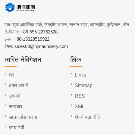
पता: सुया औद्योगिक पार्क, फेंगझोउ टाउन, नानान शहर, क्वानझोउ, फ़ुज़ियान, चीन
टेलीफोन:
+86-595-22762528
फ़ोन:
+86-13328519922
ईमेल:
sales03@hjmachinery.com
त्वरित नेविगेशन
लिंक
घर
Links
हमारे बारे में
Sitemap
उत्पादों
RSS
समाचार
XML
डाउनलोड करना
गोपनीयता नीति
जांच भेजें