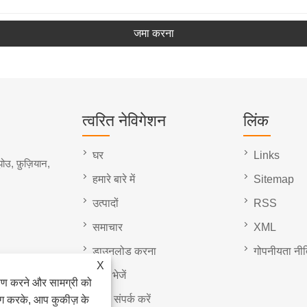
जमा करना
त्वरित नेविगेशन
लिंक
घर
Links
ोउ, फ़ुज़ियान,
हमारे बारे में
Sitemap
उत्पादों
RSS
समाचार
XML
डाउनलोड करना
गोपनीयता नी
X
जांच भेजें
ेषण करने और सामग्री को
हमसे संपर्क करें
ोग करके, आप कुकीज़ के