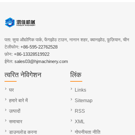
पता: सुया औद्योगिक पार्क, फेंगझोउ टाउन, नानान शहर, क्वानझोउ, फ़ुज़ियान, चीन
टेलीफोन:
+86-595-22762528
फ़ोन:
+86-13328519922
ईमेल:
sales03@hjmachinery.com
त्वरित नेविगेशन
लिंक
घर
Links
हमारे बारे में
Sitemap
उत्पादों
RSS
समाचार
XML
डाउनलोड करना
गोपनीयता नीति