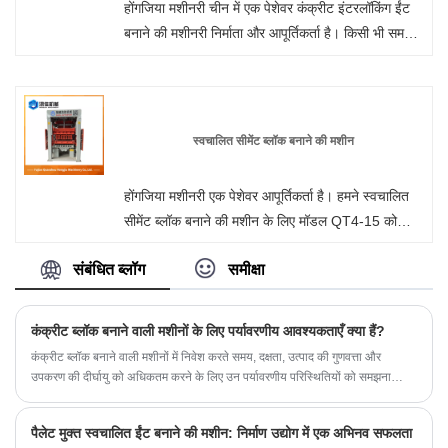
होंगजिया मशीनरी चीन में एक पेशेवर कंक्रीट इंटरलॉकिंग ईंट
बनाने की मशीनरी निर्माता और आपूर्तिकर्ता है। किसी भी समय
हमारे कारखाने से थोक या अनुकूलित फूस मुक्त स्वचालित ईंट
बनाने की मशीन में आपका स्वागत है। हम आपको अपने उत्पादों
के लिए फ़ैक्टरी छूट मूल्य प्रदान करेंगे। होंगजिया मशीनरी चीन
में दीवार पैनल मशीन निर्माता और आपूर्तिकर्ता है।
स्वचालित सीमेंट ब्लॉक बनाने की मशीन
होंगजिया मशीनरी एक पेशेवर आपूर्तिकर्ता है। हमने स्वचालित
सीमेंट ब्लॉक बनाने की मशीन के लिए मॉडल QT4-15 को
अनुकूलित किया, जो विभिन्न साँचे से सुसज्जित हो सकता है
संबंधित ब्लॉग
समीक्षा
और ब्लॉक के विभिन्न आकार और विशिष्टताओं का उत्पादन कर
सकता है। पूछताछ करने के लिए आपका स्वागत है.
कंक्रीट ब्लॉक बनाने वाली मशीनों के लिए पर्यावरणीय आवश्यकताएँ क्या हैं?
कंक्रीट ब्लॉक बनाने वाली मशीनों में निवेश करते समय, दक्षता, उत्पाद की गुणवत्ता और
उपकरण की दीर्घायु को अधिकतम करने के लिए उन पर्यावरणीय परिस्थितियों को समझना
महत्वपूर्ण है जिनमें वे काम करते हैं।
पैलेट मुक्त स्वचालित ईंट बनाने की मशीन: निर्माण उद्योग में एक अभिनव सफलता