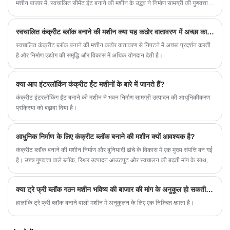
मशीन बाजार में, स्वचालित सीमेंट ईंट बनाने की मशीन के उद्भव ने निर्माण सामग्री की गुणवत्ता में
और सुधार किया है और निर्माण को अधिक कुशल और सुविधाजनक बना दिया है। कच्चे माल
की बढ़ती प्रयोज्यता के साथ, सीमेंट ईंट मशीनों के आर्थिक और सामाजिक लाभों को भी पूरी
स्वचालित कंक्रीट ब्लॉक बनाने की मशीन क्या यह कठोर वातावरण में अच्छा काम करती है?
तरह से प्रदर्शित किया गया है।
स्वचालित कंक्रीट ब्लॉक बनाने की मशीन कठोर वातावरण से निपटने में अच्छा प्रदर्शन करती
है और निर्माण उद्योग की समृद्धि और विकास में अधिक योगदान देती है।
क्या आप इंटरलॉकिंग कंक्रीट ईंट मशीनों के बारे में जानते हैं?
कंक्रीट इंटरलॉकिंग ईंट बनाने की मशीन ने भवन निर्माण सामग्री उत्पादन की आधुनिकीकरण
प्रक्रिया को बढ़ावा दिया है।
आधुनिक निर्माण के लिए कंक्रीट ब्लॉक बनाने की मशीन क्यों आवश्यक है?
कंक्रीट ब्लॉक बनाने की मशीन निर्माण और बुनियादी ढांचे के विकास में एक मुख्य संपत्ति बन गई
है। उच्च गुणवत्ता वाले ब्लॉक, स्थिर उत्पादन आउटपुट और स्वचालन की बढ़ती मांग के साथ,
फ़ुज़ियान क्वानझोउ होंगजिया मशीनरी कंपनी लिमिटेड सहित कई कंपनियां विविध परियोजना
आवश्यकताओं को पूरा करने के लिए उन्नत समाधान प्रदान करती हैं।
क्या ट्रे फ्री ब्लॉक गठन मशीन भविष्य की बाजार की मांग के अनुकूल हो सकती है?
हालांकि ट्रे फ्री ब्लॉक बनाने वाली मशीन में अनुकूलन के लिए एक निश्चित क्षमता है।