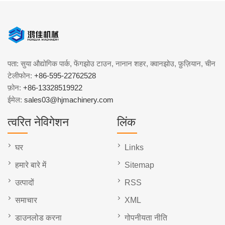
पता: सुया औद्योगिक पार्क, फेंगझोउ टाउन, नानान शहर, क्वानझोउ, फ़ुज़ियान, चीन
टेलीफोन:
+86-595-22762528
फ़ोन:
+86-13328519922
ईमेल:
sales03@hjmachinery.com
त्वरित नेविगेशन
लिंक
घर
Links
हमारे बारे में
Sitemap
उत्पादों
RSS
समाचार
XML
डाउनलोड करना
गोपनीयता नीति