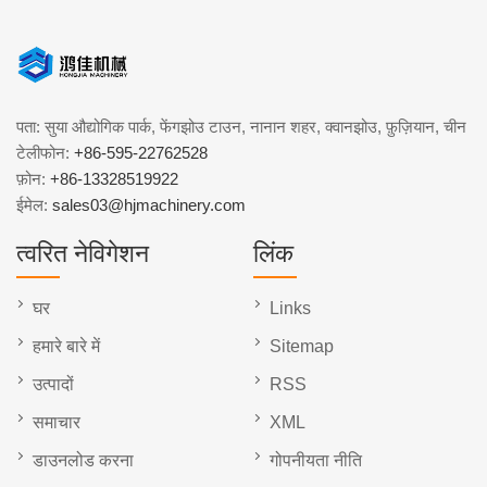
पता: सुया औद्योगिक पार्क, फेंगझोउ टाउन, नानान शहर, क्वानझोउ, फ़ुज़ियान, चीन
टेलीफोन:
+86-595-22762528
फ़ोन:
+86-13328519922
ईमेल:
sales03@hjmachinery.com
त्वरित नेविगेशन
लिंक
घर
Links
हमारे बारे में
Sitemap
उत्पादों
RSS
समाचार
XML
डाउनलोड करना
गोपनीयता नीति