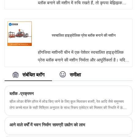
ब्लॉक बनाने की मशीन में रुचि रखते हैं, तो कृपया बेझिझक
फ़ुज़ियान क्वानझोउ होंगजिया मशीनरी कंपनी लिमिटेड से संपर्क
करें। एक पेशेवर निर्माता के रूप में, हम ग्राहकों को उनकी
वास्तविक एप्लिकेशन आवश्यकताओं के आधार पर उचित
कॉन्फ़िगरेशन चुनने में सहायता कर सकते हैं। कृपया हमें अपनी
स्वचालित हाइड्रोलिक प्रेस ब्लॉक बनाने की मशीन
पूछताछ भेजें।
होंगजिया मशीनरी चीन में एक पेशेवर स्वचालित हाइड्रोलिक
प्रेस ब्लॉक बनाने की मशीन निर्माता और आपूर्तिकर्ता है। यदि
आप इंटरलॉक ईंट मशीन उत्पादों में रुचि रखते हैं, तो कृपया
संबंधित ब्लॉग
समीक्षा
हमसे संपर्क करें। हम निश्चिंतता की गुणवत्ता का पालन करते हैं
कि विवेक की कीमत, समर्पित सेवा।
ब्लॉक -प्रक्रमन
व्हील लोडर बैचिंग हॉपर में लोड किए जाने के लिए कुल मिलाकर बजरी, रेत आदि जैसे समुच्चय
लेगा कच्चे माल के सही मिश्रित अनुपात के साथ स्किप एलेवेटर को मिक्सर की स्थिति में ऊंचा
किया जाता है और सामग्री को मिक्सर में डिस्चार्ज किया जाएगा।
आने वाले वर्षों में भवन निर्माण सामग्री उद्योग को लाभ