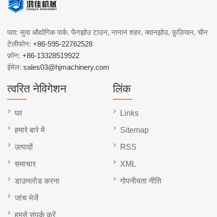
पता: सुया औद्योगिक पार्क, फेंगझोउ टाउन, नानान शहर, क्वानझोउ, फ़ुज़ियान, चीन
टेलीफोन:
+86-595-22762528
फ़ोन:
+86-13328519922
ईमेल:
sales03@hjmachinery.com
त्वरित नेविगेशन
लिंक
घर
Links
हमारे बारे में
Sitemap
उत्पादों
RSS
समाचार
XML
डाउनलोड करना
गोपनीयता नीति
जांच भेजें
हमसे संपर्क करें