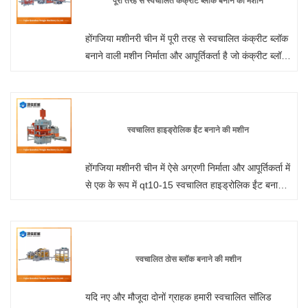
पूरी तरह से स्वचालित कंक्रीट ब्लॉक बनाने की मशीन
उच्च गुणवत्ता वाले कंक्रीट उत्पादों का उत्पादन होता है। उतना
ही महत्वपूर्ण, यह मशीन और मोल्ड भागों का जीवन बढ़ाता है।
होंगजिया मशीनरी चीन में पूरी तरह से स्वचालित कंक्रीट ब्लॉक
यह बुल गियर के त्वरण और मंदी को सटीक रूप से नियंत्रित
बनाने वाली मशीन निर्माता और आपूर्तिकर्ता है जो कंक्रीट ब्लॉक
करता है, मशीन घटकों पर बल को कम करके मशीन भागों के
बनाने की मशीन थोक कर सकती है, हम आपके लिए पेशेवर सेवा
जीवन को अधिकतम करता है।
और बेहतर कीमत प्रदान कर सकते हैं।
स्वचालित हाइड्रोलिक ईंट बनाने की मशीन
होंगजिया मशीनरी चीन में ऐसे अग्रणी निर्माता और आपूर्तिकर्ता में
से एक के रूप में qt10-15 स्वचालित हाइड्रोलिक ईंट बनाने
की मशीन उत्पाद लाइन के निर्माण और पेशकश में पेशेवर है।
हमारे कारखाने से बिक्री के लिए चीन में बने कम कीमत और
सस्ते उत्पादों को खरीदने के लिए आपका स्वागत है। हम आपको
सर्वोत्तम सेवा और त्वरित डिलीवरी प्रदान करेंगे।
स्वचालित ठोस ब्लॉक बनाने की मशीन
यदि नए और मौजूदा दोनों ग्राहक हमारी स्वचालित सॉलिड