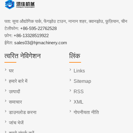
पता: सुया औद्योगिक पार्क, फेंगझोउ टाउन, नानान शहर, क्वानझोउ, फ़ुज़ियान, चीन
टेलीफोन:
+86-595-22762528
फ़ोन:
+86-13328519922
ईमेल:
sales03@hjmachinery.com
त्वरित नेविगेशन
लिंक
घर
Links
हमारे बारे में
Sitemap
उत्पादों
RSS
समाचार
XML
डाउनलोड करना
गोपनीयता नीति
जांच भेजें