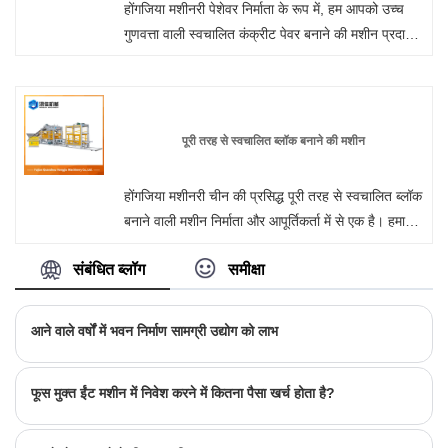
होंगजिया मशीनरी पेशेवर निर्माता के रूप में, हम आपको उच्च
गुणवत्ता वाली स्वचालित कंक्रीट पेवर बनाने की मशीन प्रदान
करना चाहते हैं। और हम आपको सर्वोत्तम बिक्री उपरांत सेवा
और समय पर डिलीवरी प्रदान करेंगे। सर्वो मोटर कंपन का
उपयोग करने का लाभ: सर्वो मोटर्स के उपयोग के माध्यम से,
मशीन चक्र को सुचारू किया जाता है जिसके परिणामस्वरूप
पूरी तरह से स्वचालित ब्लॉक बनाने की मशीन
उच्च गुणवत्ता वाले कंक्रीट उत्पादों का उत्पादन होता है। उतना
ही महत्वपूर्ण, यह मशीन और मोल्ड भागों का जीवन बढ़ाता है।
होंगजिया मशीनरी चीन की प्रसिद्ध पूरी तरह से स्वचालित ब्लॉक
यह बुल गियर के त्वरण और मंदी को सटीक रूप से नियंत्रित
बनाने वाली मशीन निर्माता और आपूर्तिकर्ता में से एक है। हमारा
करता है, मशीन घटकों पर बल को कम करके मशीन भागों के
कारखाना कंक्रीट ब्लॉक बनाने की मशीन के निर्माण में माहिर
जीवन को अधिकतम करता है।
संबंधित ब्लॉग
समीक्षा
है। होंगजिया मशीनरी से ईंट बनाने की मशीन खरीदने के लिए
आपका स्वागत है। ग्राहकों के हर अनुरोध का 24 घंटे के भीतर
जवाब दिया जा रहा है।
आने वाले वर्षों में भवन निर्माण सामग्री उद्योग को लाभ
फूस मुक्त ईंट मशीन में निवेश करने में कितना पैसा खर्च होता है?