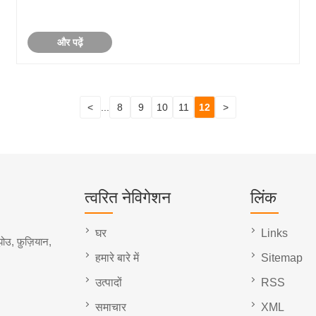
और पढ़ें
<
...
8
9
10
11
12
>
त्वरित नेविगेशन
लिंक
घर
Links
ोउ, फ़ुज़ियान,
हमारे बारे में
Sitemap
उत्पादों
RSS
समाचार
XML