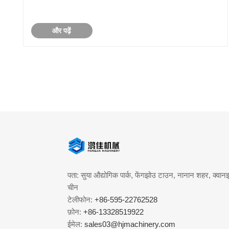
और पढ़ें
पता: सुया औद्योगिक पार्क, फेंगझोउ टाउन, नानान शहर, क्वानझ
चीन
टेलीफोन:
+86-595-22762528
फ़ोन:
+86-13328519922
ईमेल:
sales03@hjmachinery.com