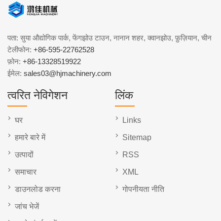
पता: सुया औद्योगिक पार्क, फेंगझोउ टाउन, नानान शहर, क्वानझोउ, फ़ुज़ियान, चीन
टेलीफोन:
+86-595-22762528
फ़ोन:
+86-13328519922
ईमेल:
sales03@hjmachinery.com
त्वरित नेविगेशन
लिंक
घर
Links
हमारे बारे में
Sitemap
उत्पादों
RSS
समाचार
XML
डाउनलोड करना
गोपनीयता नीति
जांच भेजें